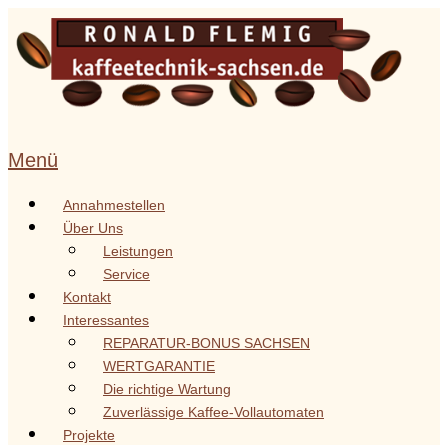
Zum
Inhalt
springen
Menü
Annahmestellen
Über Uns
Leistungen
Service
Kontakt
Interessantes
REPARATUR-BONUS SACHSEN
WERTGARANTIE
Die richtige Wartung
Zuverlässige Kaffee-Vollautomaten
Projekte